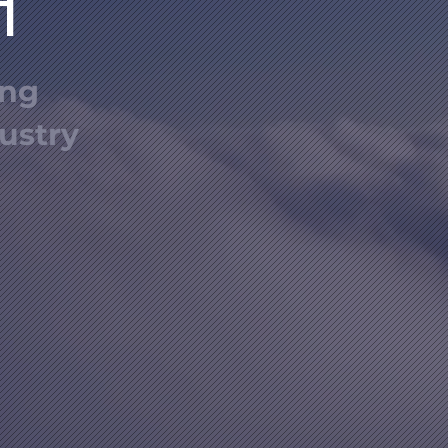
터
ing
ustry