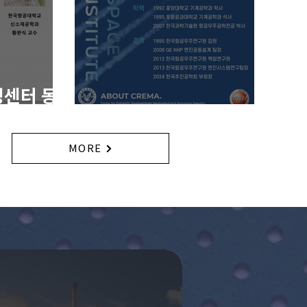
성센터 동
김춘택 박사님 초청강연
MORE