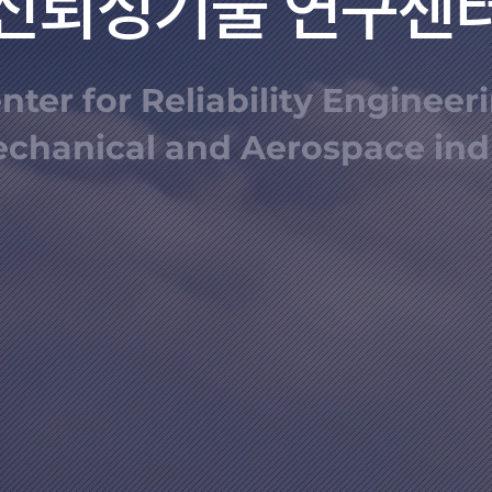
신뢰성기술 연구센
nter for Reliability Engineer
echanical and Aerospace ind