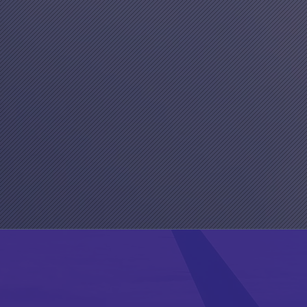
OUT
CREMA.
r
Reliability Engineering
in Mechanical and Aerospace ind