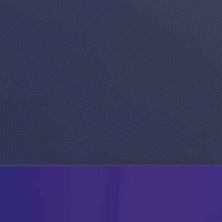
AB
Center fo