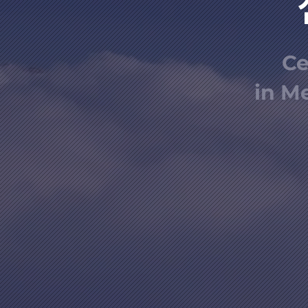
Ce
in M