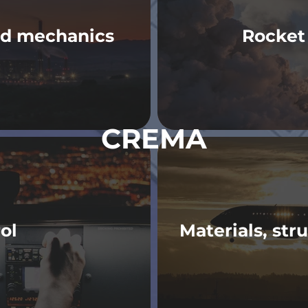
id mechanics
Rocket
CREMA
ol
Materials, str