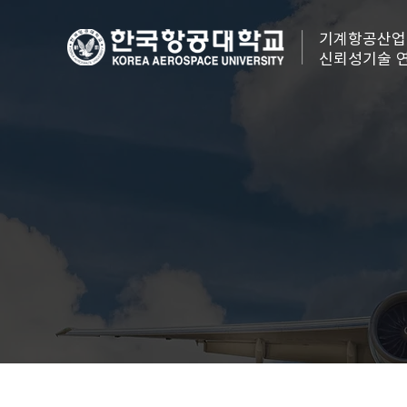
기계항공산업
신뢰성기술 