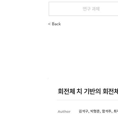
연구 과제
< Back
회전체 치 기반의 회전체
Author
김석구, 박형준, 함석주, 