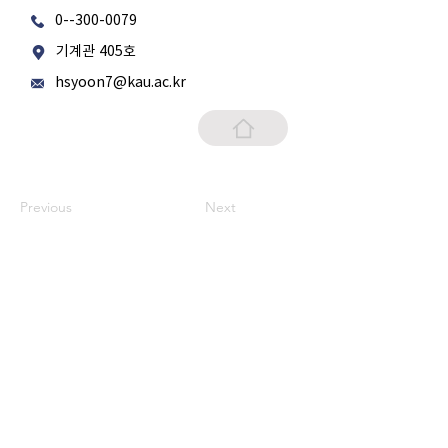
0--300-0079
기계관 405호
hsyoon7@kau.ac.kr
Previous
Next
기계항공산업
신뢰성기술 연구센터
Address. (10540)
76
경기도 고양시 덕양구 항공대학로
Tel.
(02) 300-0170
Fax.
(02) 3158-5769
E-
mail.
webmaster@kau.ac.kr