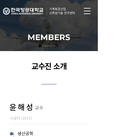
기계항공산업
신뢰성기술 연구센터
MEMBERS
교수진 소개
윤해성
교수
서울대 (2015)
생산공학