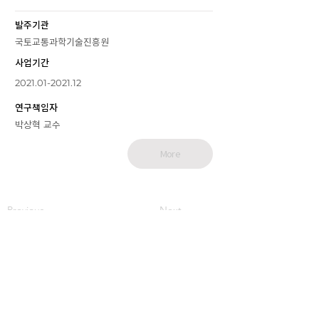
발주기관
국토교통과학기술진흥원
사업기간
2021.01-2021.12
연구책임자
박상혁 교수
More
Previous
Next
기계항공산업
신뢰성기술 연구센터