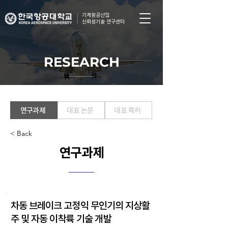
기계항공산업
신뢰성기술 연구센터
RESEARCH
연구과제
대표 논문
대표 특허
< Back
연구과제
차동 브레이크 고정익 무인기의 지상활
주 및 자동 이착륙 기술 개발