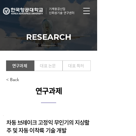
기계항공산업
신뢰성기술 연구센터
RESEARCH
연구과제
대표 논문
대표 특허
< Back
연구과제
차동 브레이크 고정익 무인기의 지상활
주 및 자동 이착륙 기술 개발