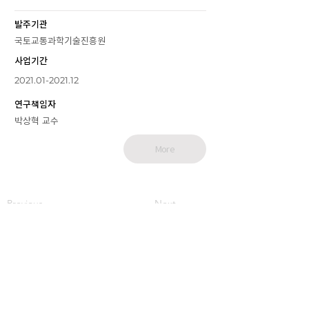
발주기관
국토교통과학기술진흥원
사업기간
2021.01-2021.12
연구책임자
박상혁 교수
More
Previous
Next
기계항공산업
신뢰성기술 연구센터